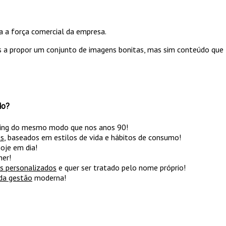
a a força comercial da empresa.
 a propor um conjunto de imagens bonitas, mas sim conteúdo que f
do?
ing do mesmo modo que nos anos 90!
es
, baseados em estilos de vida e hábitos de consumo!
oje em dia!
her!
s personalizados
e quer ser tratado pelo nome próprio!
da gestão
moderna!