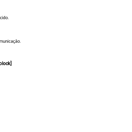
cido.
omunicação.
block]