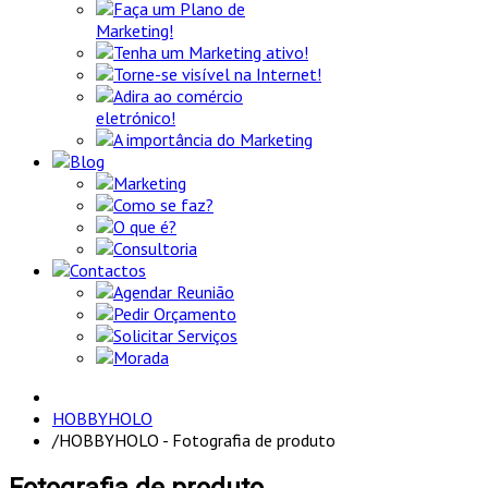
Faça um Plano de
Marketing!
Tenha um Marketing ativo!
Torne-se visível na Internet!
Adira ao comércio
eletrónico!
A importância do Marketing
Blog
Marketing
Como se faz?
O que é?
Consultoria
Contactos
Agendar Reunião
Pedir Orçamento
Solicitar Serviços
Morada
HOBBYHOLO
/
HOBBYHOLO - Fotografia de produto
Fotografia de produto