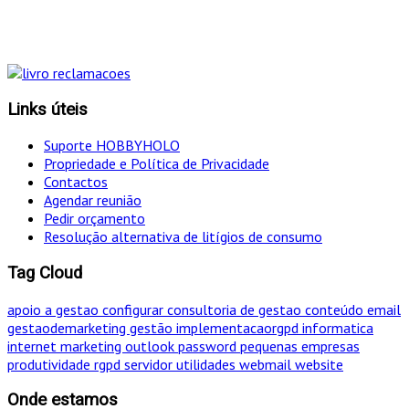
simultâneo o mais eficaz!
Links úteis
Suporte HOBBYHOLO
Propriedade e Política de Privacidade
Contactos
Agendar reunião
Pedir orçamento
Resolução alternativa de litígios de consumo
Tag Cloud
apoio a gestao
configurar
consultoria de gestao
conteúdo
email
gestaodemarketing
gestão
implementacaorgpd
informatica
internet
marketing
outlook
password
pequenas empresas
produtividade
rgpd
servidor
utilidades
webmail
website
Onde estamos