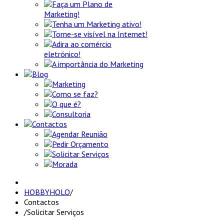
Faça um Plano de
Marketing!
Tenha um Marketing ativo!
Torne-se visível na Internet!
Adira ao comércio
eletrónico!
A importância do Marketing
Blog
Marketing
Como se faz?
O que é?
Consultoria
Contactos
Agendar Reunião
Pedir Orçamento
Solicitar Serviços
Morada
HOBBYHOLO
/
Contactos
/
Solicitar Serviços