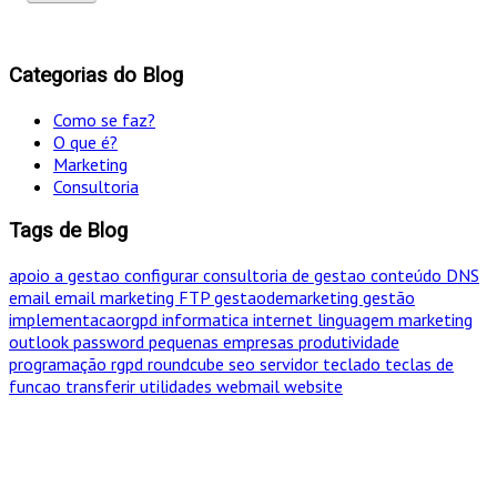
Categorias do Blog
Como se faz?
O que é?
Marketing
Consultoria
Tags de Blog
apoio a gestao
configurar
consultoria de gestao
conteúdo
DNS
email
email marketing
FTP
gestaodemarketing
gestão
implementacaorgpd
informatica
internet
linguagem
marketing
outlook
password
pequenas empresas
produtividade
programação
rgpd
roundcube
seo
servidor
teclado
teclas de
funcao
transferir
utilidades
webmail
website
"Só optamos pelo caminho mais curto SE for em
simultâneo o mais eficaz!