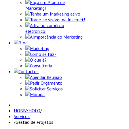
Faça um Plano de
Marketing!
Tenha um Marketing ativo!
Torne-se visível na Internet!
Adira ao comércio
eletrónico!
A importância do Marketing
Blog
Marketing
Como se faz?
O que é?
Consultoria
Contactos
Agendar Reunião
Pedir Orçamento
Solicitar Serviços
Morada
HOBBYHOLO
/
Serviços
/
Gestão de Projetos