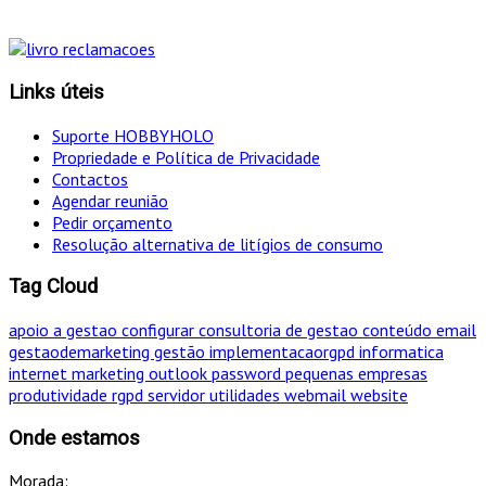
Links úteis
Suporte HOBBYHOLO
Propriedade e Política de Privacidade
Contactos
Agendar reunião
Pedir orçamento
Resolução alternativa de litígios de consumo
Tag Cloud
apoio a gestao
configurar
consultoria de gestao
conteúdo
email
gestaodemarketing
gestão
implementacaorgpd
informatica
internet
marketing
outlook
password
pequenas empresas
produtividade
rgpd
servidor
utilidades
webmail
website
Onde estamos
Morada: