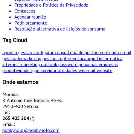
Propriedade e Política de Privacidade
Contactos
Agendar reunião
Pedir orçamento
Resolução alternativa de litígios de consumo
Tag Cloud
apoio a gestao
configurar
consultoria de gestao
conteúdo
email
gestaodemarketing
gestão
implementacaorgpd
informatica
internet
marketing
outlook
password
pequenas empresas
produtividade
rgpd
servidor
utilidades
webmail
website
Onde estamos
Morada:
R. António José Batista, 43-B.
2910-400 Setúbal
Tel:
265 405 204
(*)
Email:
hobbyholo@hobbyholo.com