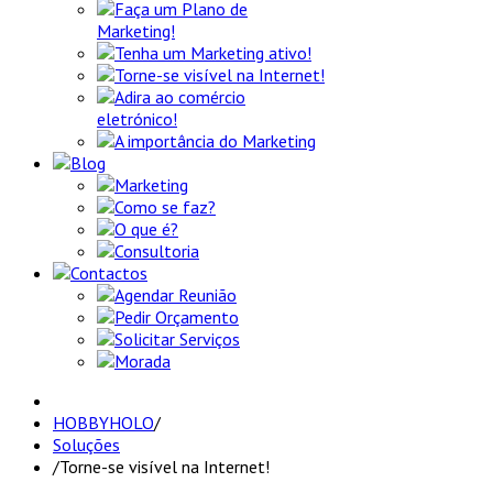
Faça um Plano de
Marketing!
Tenha um Marketing ativo!
Torne-se visível na Internet!
Adira ao comércio
eletrónico!
A importância do Marketing
Blog
Marketing
Como se faz?
O que é?
Consultoria
Contactos
Agendar Reunião
Pedir Orçamento
Solicitar Serviços
Morada
HOBBYHOLO
/
Soluções
/
Torne-se visível na Internet!