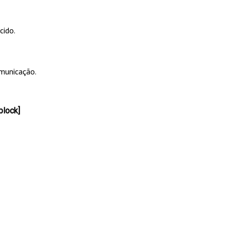
cido.
omunicação.
block]