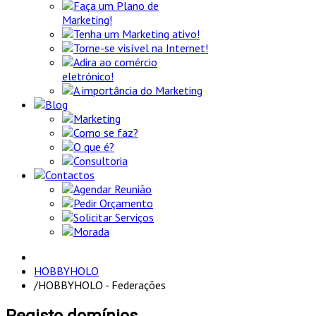
Faça um Plano de
Marketing!
Tenha um Marketing ativo!
Torne-se visível na Internet!
Adira ao comércio
eletrónico!
A importância do Marketing
Blog
Marketing
Como se faz?
O que é?
Consultoria
Contactos
Agendar Reunião
Pedir Orçamento
Solicitar Serviços
Morada
HOBBYHOLO
/
HOBBYHOLO - Federações
Registo domínios