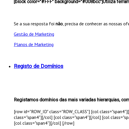
[block color="#FFF" background="#008bcc"]Utiliza ferra
Se a sua resposta foi
não
, precisa de conhecer as nossas o
Gestão de Marketing
Planos de Marketing
Registo de Domínios
Registamos domínios das mais variadas hierarquias, co
[row id="ROW_ID" class="ROW_CLASS"] [col class="span4"]
class="span4"]
[/col] [col class="span4"]
[/col] [col class="s
[col class="span4"]
[/col] [/row]