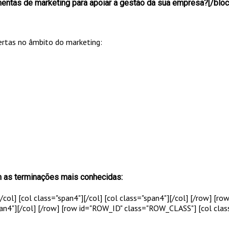
mentas de marketing para apoiar a gestão da sua empresa?[/bloc
fertas no âmbito do marketing:
m as terminações mais conhecidas:
[/col] [col class="span4"]
[/col] [col class="span4"]
[/col] [/row] [r
pan4"]
[/col] [/row] [row id="ROW_ID" class="ROW_CLASS"] [col clas