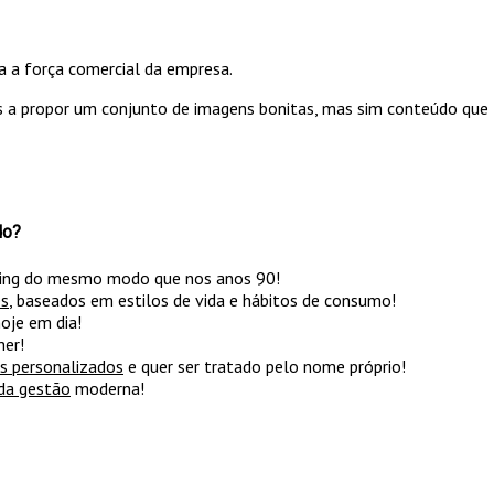
a a força comercial da empresa.
 a propor um conjunto de imagens bonitas, mas sim conteúdo que f
do?
ing do mesmo modo que nos anos 90!
es
, baseados em estilos de vida e hábitos de consumo!
oje em dia!
her!
s personalizados
e quer ser tratado pelo nome próprio!
da gestão
moderna!