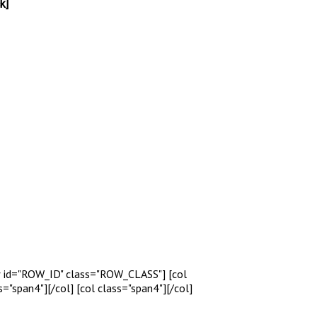
k]
ow id="ROW_ID" class="ROW_CLASS"] [col
s="span4"]
[/col] [col class="span4"]
[/col]