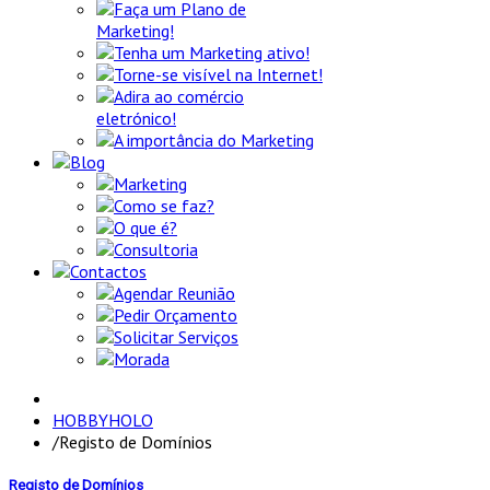
Faça um Plano de
Marketing!
Tenha um Marketing ativo!
Torne-se visível na Internet!
Adira ao comércio
eletrónico!
A importância do Marketing
Blog
Marketing
Como se faz?
O que é?
Consultoria
Contactos
Agendar Reunião
Pedir Orçamento
Solicitar Serviços
Morada
HOBBYHOLO
/
Registo de Domínios
Registo de Domínios