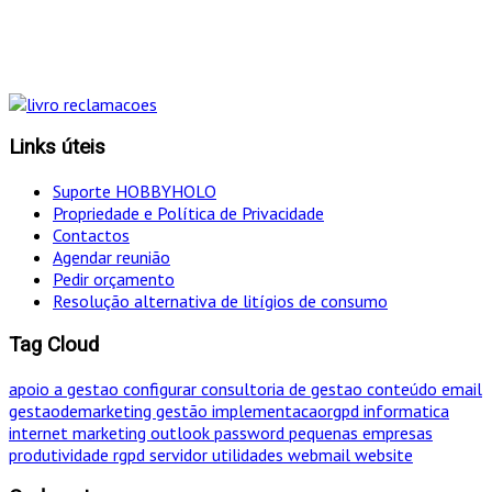
"Só optamos pelo caminho mais curto SE for em
simultâneo o mais eficaz!
Links úteis
Suporte HOBBYHOLO
Propriedade e Política de Privacidade
Contactos
Agendar reunião
Pedir orçamento
Resolução alternativa de litígios de consumo
Tag Cloud
apoio a gestao
configurar
consultoria de gestao
conteúdo
email
gestaodemarketing
gestão
implementacaorgpd
informatica
internet
marketing
outlook
password
pequenas empresas
produtividade
rgpd
servidor
utilidades
webmail
website