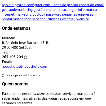
apoio a gestao
configurar
consultoria de gestao
conteúdo
email
gestaodemarketing
gestão
implementacaorgpd
informatica
internet
marketing
outlook
password
pequenas empresas
produtividade
rgpd
servidor
utilidades
webmail
website
Onde estamos
Morada:
R. António José Batista, 43-B.
2910-400 Setúbal
Tel:
265 405 204
(*)
Email:
hobbyholo@hobbyholo.com
(*) chamada para a rede fixa nacional
Quem somos
Partilhamos neste
website
os nossos serviços, mas poderá
saber ainda mais através das várias redes sociais em que
estamos presentes.