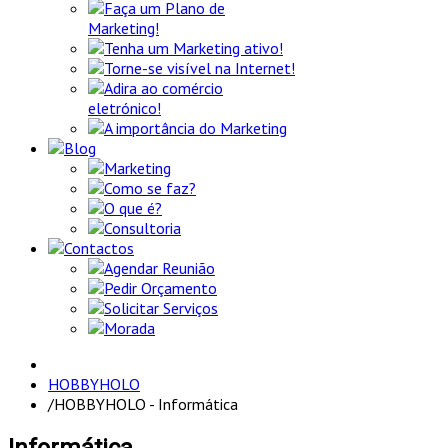
Faça um Plano de
Marketing!
Tenha um Marketing ativo!
Torne-se visível na Internet!
Adira ao comércio
eletrónico!
A importância do Marketing
Blog
Marketing
Como se faz?
O que é?
Consultoria
Contactos
Agendar Reunião
Pedir Orçamento
Solicitar Serviços
Morada
HOBBYHOLO
/
HOBBYHOLO - Informática
Informática