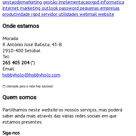
gestaodemarketing
gestão
implementacaorgpd
informatica
internet
marketing
outlook
password
pequenas empresas
produtividade
rgpd
servidor
utilidades
webmail
website
Onde estamos
Morada:
R. António José Batista, 43-B.
2910-400 Setúbal
Tel:
265 405 204
(*)
Email:
hobbyholo@hobbyholo.com
(*) chamada para a rede fixa nacional
Quem somos
Partilhamos neste
website
os nossos serviços, mas poderá
saber ainda mais através das várias redes sociais em que
estamos presentes.
Siga-nos