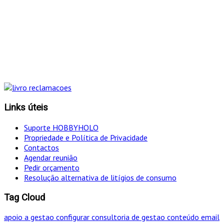
"Só optamos pelo caminho mais curto SE for em
simultâneo o mais eficaz!
Links úteis
Suporte HOBBYHOLO
Propriedade e Política de Privacidade
Contactos
Agendar reunião
Pedir orçamento
Resolução alternativa de litígios de consumo
Tag Cloud
apoio a gestao
configurar
consultoria de gestao
conteúdo
email