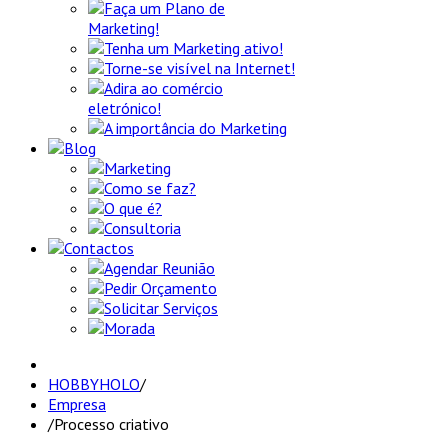
Faça um Plano de
Marketing!
Tenha um Marketing ativo!
Torne-se visível na Internet!
Adira ao comércio
eletrónico!
A importância do Marketing
Blog
Marketing
Como se faz?
O que é?
Consultoria
Contactos
Agendar Reunião
Pedir Orçamento
Solicitar Serviços
Morada
HOBBYHOLO
/
Empresa
/
Processo criativo