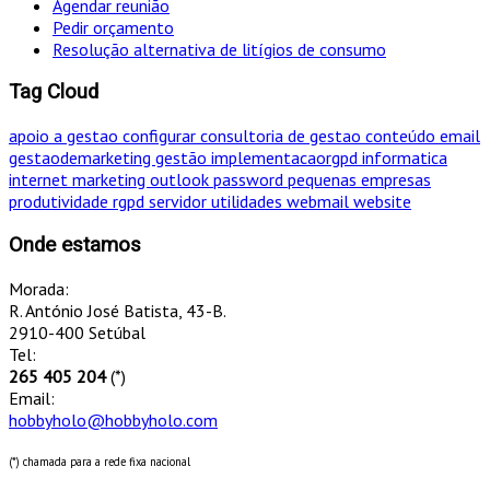
Agendar reunião
Pedir orçamento
Resolução alternativa de litígios de consumo
Tag Cloud
apoio a gestao
configurar
consultoria de gestao
conteúdo
email
gestaodemarketing
gestão
implementacaorgpd
informatica
internet
marketing
outlook
password
pequenas empresas
produtividade
rgpd
servidor
utilidades
webmail
website
Onde estamos
Morada:
R. António José Batista, 43-B.
2910-400 Setúbal
Tel:
265 405 204
(*)
Email:
hobbyholo@hobbyholo.com
(*) chamada para a rede fixa nacional