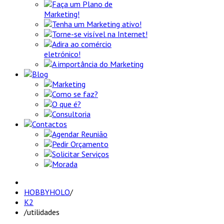
Faça um Plano de
Marketing!
Tenha um Marketing ativo!
Torne-se visível na Internet!
Adira ao comércio
eletrónico!
A importância do Marketing
Blog
Marketing
Como se faz?
O que é?
Consultoria
Contactos
Agendar Reunião
Pedir Orçamento
Solicitar Serviços
Morada
HOBBYHOLO
/
K2
/
utilidades