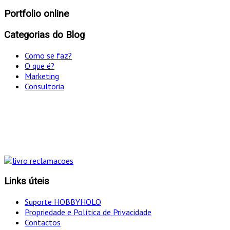
Portfolio online
Categorias do Blog
Como se faz?
O que é?
Marketing
Consultoria
"Só optamos pelo caminho mais curto SE for em
simultâneo o mais eficaz!
Links úteis
Suporte HOBBYHOLO
Propriedade e Política de Privacidade
Contactos