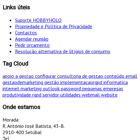
Links úteis
Suporte HOBBYHOLO
Propriedade e Política de Privacidade
Contactos
Agendar reunião
Pedir orçamento
Resolução alternativa de litígios de consumo
Tag Cloud
apoio a gestao
configurar
consultoria de gestao
conteúdo
email
gestaodemarketing
gestão
implementacaorgpd
informatica
internet
marketing
outlook
password
pequenas empresas
produtividade
rgpd
servidor
utilidades
webmail
website
Onde estamos
Morada:
R. António José Batista, 43-B.
2910-400 Setúbal
Tel: