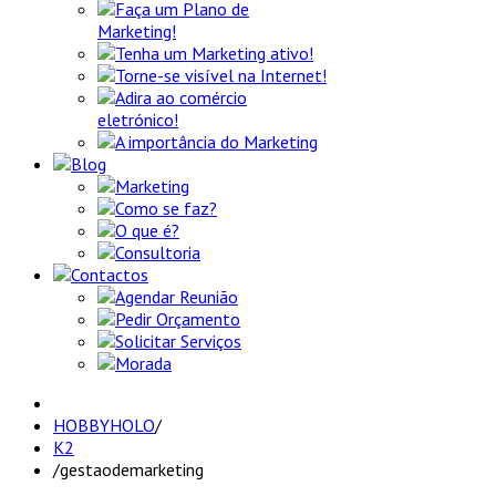
Faça um Plano de
Marketing!
Tenha um Marketing ativo!
Torne-se visível na Internet!
Adira ao comércio
eletrónico!
A importância do Marketing
Blog
Marketing
Como se faz?
O que é?
Consultoria
Contactos
Agendar Reunião
Pedir Orçamento
Solicitar Serviços
Morada
HOBBYHOLO
/
K2
/
gestaodemarketing