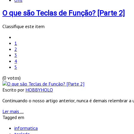
cms
O que são Teclas de Função? [Parte 2]
Classifique este item
1
2
3
4
5
(0 votos)
Escrito por
HOBBYHOLO
Continuando o nosso artigo anterior, nunca é demais relembrar a 
Ler mais ...
Tagged em
informatica
teclado