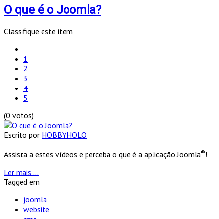
O que é o Joomla?
Classifique este item
1
2
3
4
5
(0 votos)
Escrito por
HOBBYHOLO
®
Assista a estes vídeos e perceba o que é a aplicação Joomla
!
Ler mais ...
Tagged em
joomla
website