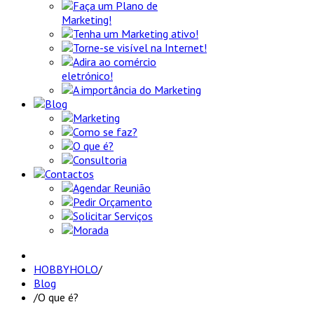
Faça um Plano de
Marketing!
Tenha um Marketing ativo!
Torne-se visível na Internet!
Adira ao comércio
eletrónico!
A importância do Marketing
Blog
Marketing
Como se faz?
O que é?
Consultoria
Contactos
Agendar Reunião
Pedir Orçamento
Solicitar Serviços
Morada
HOBBYHOLO
/
Blog
/
O que é?