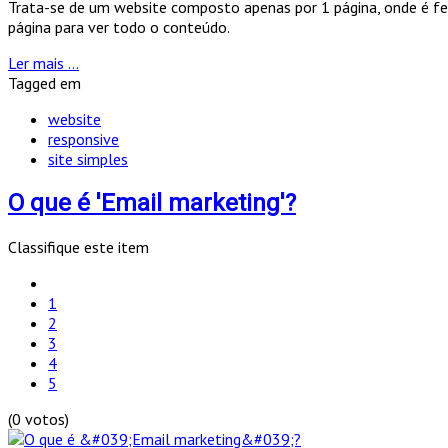
Trata-se de um website composto apenas por 1 página, onde é fe
página para ver todo o conteúdo.
Ler mais ...
Tagged em
website
responsive
site simples
O que é 'Email marketing'?
Classifique este item
1
2
3
4
5
(0 votos)