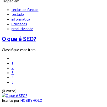
Tagged em
teclas de funcao
teclado
informatica
utilidades
produtividade
O que é SEO?
Classifique este item
1
2
3
4
5
(0 votos)
Escrito por
HOBBYHOLO