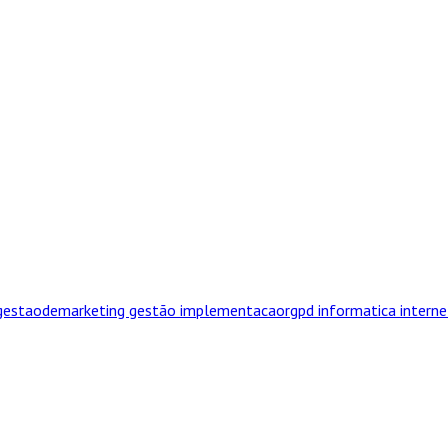
gestaodemarketing
gestão
implementacaorgpd
informatica
intern