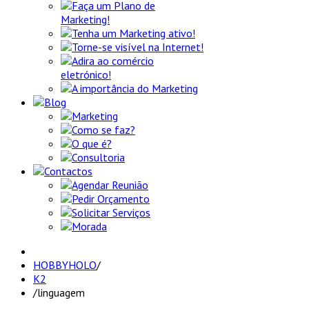
Faça um Plano de
Marketing!
Tenha um Marketing ativo!
Torne-se visível na Internet!
Adira ao comércio
eletrónico!
A importância do Marketing
Blog
Marketing
Como se faz?
O que é?
Consultoria
Contactos
Agendar Reunião
Pedir Orçamento
Solicitar Serviços
Morada
HOBBYHOLO
/
K2
/
linguagem