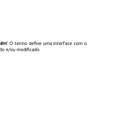
tém
". O termo define uma interface com o
do e/ou modificado.
az!