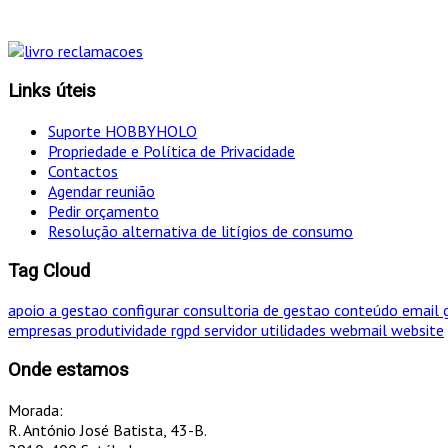
Links úteis
Suporte HOBBYHOLO
Propriedade e Política de Privacidade
Contactos
Agendar reunião
Pedir orçamento
Resolução alternativa de litígios de consumo
Tag Cloud
apoio a gestao
configurar
consultoria de gestao
conteúdo
email
empresas
produtividade
rgpd
servidor
utilidades
webmail
website
Onde estamos
Morada:
R. António José Batista, 43-B.