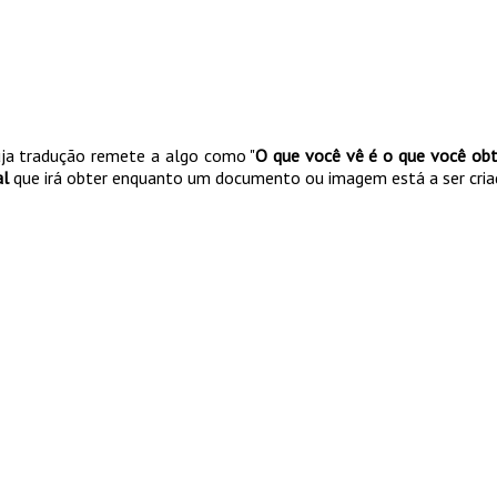
uja tradução remete a algo como "
O que você vê é o que você ob
al
que irá obter enquanto um documento ou imagem está a ser cria
minho mais curto SE for em simultâneo o mais efic