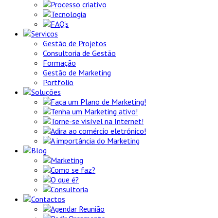
Processo criativo
Tecnologia
FAQ's
Serviços
Gestão de Projetos
Consultoria de Gestão
Formação
Gestão de Marketing
Portfolio
Soluções
Faça um Plano de Marketing!
Tenha um Marketing ativo!
Torne-se visível na Internet!
Adira ao comércio eletrónico!
A importância do Marketing
Blog
Marketing
Como se faz?
O que é?
Consultoria
Contactos
Agendar Reunião