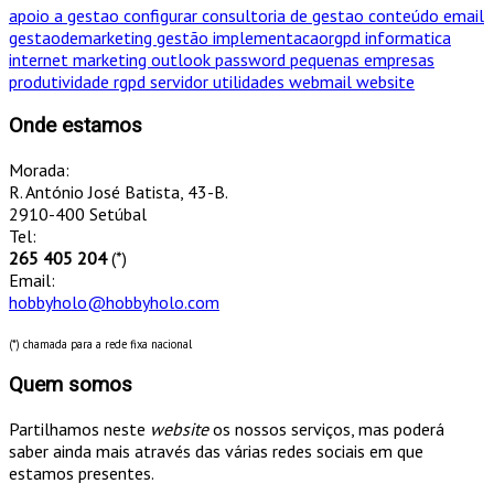
apoio a gestao
configurar
consultoria de gestao
conteúdo
email
gestaodemarketing
gestão
implementacaorgpd
informatica
internet
marketing
outlook
password
pequenas empresas
produtividade
rgpd
servidor
utilidades
webmail
website
Onde estamos
Morada:
R. António José Batista, 43-B.
2910-400 Setúbal
Tel:
265 405 204
(*)
Email:
hobbyholo@hobbyholo.com
(*) chamada para a rede fixa nacional
Quem somos
Partilhamos neste
website
os nossos serviços, mas poderá
saber ainda mais através das várias redes sociais em que
estamos presentes.