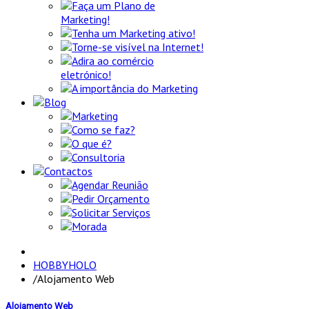
Faça um Plano de
Marketing!
Tenha um Marketing ativo!
Torne-se visível na Internet!
Adira ao comércio
eletrónico!
A importância do Marketing
Blog
Marketing
Como se faz?
O que é?
Consultoria
Contactos
Agendar Reunião
Pedir Orçamento
Solicitar Serviços
Morada
HOBBYHOLO
/
Alojamento Web
Alojamento Web