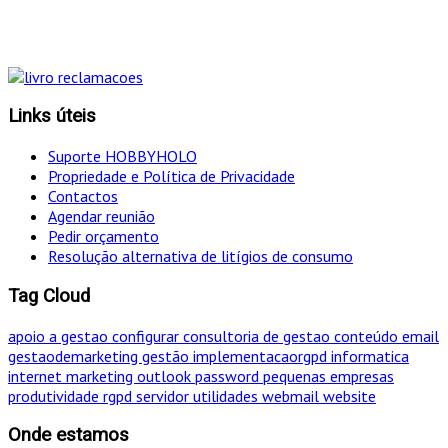
simultâneo o mais eficaz!
Links úteis
Suporte HOBBYHOLO
Propriedade e Política de Privacidade
Contactos
Agendar reunião
Pedir orçamento
Resolução alternativa de litígios de consumo
Tag Cloud
apoio a gestao
configurar
consultoria de gestao
conteúdo
email
gestaodemarketing
gestão
implementacaorgpd
informatica
internet
marketing
outlook
password
pequenas empresas
produtividade
rgpd
servidor
utilidades
webmail
website
Onde estamos