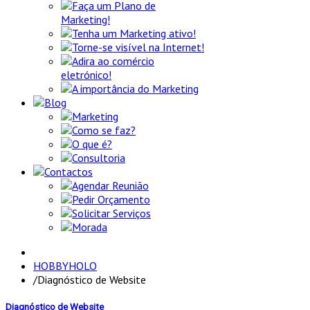
Faça um Plano de
Marketing!
Tenha um Marketing ativo!
Torne-se visível na Internet!
Adira ao comércio
eletrónico!
A importância do Marketing
Blog
Marketing
Como se faz?
O que é?
Consultoria
Contactos
Agendar Reunião
Pedir Orçamento
Solicitar Serviços
Morada
HOBBYHOLO
/
Diagnóstico de Website
Diagnóstico de Website