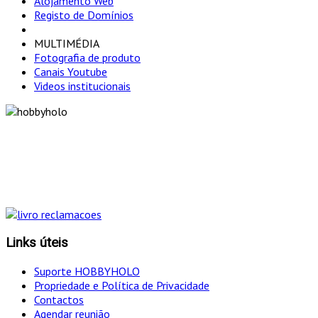
Alojamento Web
Registo de Domínios
MULTIMÉDIA
Fotografia de produto
Canais Youtube
Videos institucionais
"Só optamos pelo caminho mais curto SE for em
simultâneo o mais eficaz!
Links úteis
Suporte HOBBYHOLO
Propriedade e Política de Privacidade
Contactos
Agendar reunião