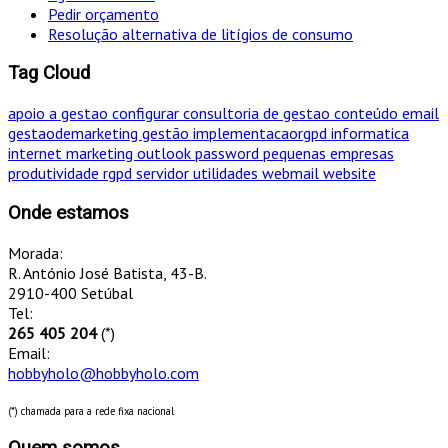
Pedir orçamento
Resolução alternativa de litígios de consumo
Tag Cloud
apoio a gestao
configurar
consultoria de gestao
conteúdo
email
gestaodemarketing
gestão
implementacaorgpd
informatica
internet
marketing
outlook
password
pequenas empresas
produtividade
rgpd
servidor
utilidades
webmail
website
Onde estamos
Morada:
R. António José Batista, 43-B.
2910-400 Setúbal
Tel:
265 405 204
(*)
Email:
hobbyholo@hobbyholo.com
(*) chamada para a rede fixa nacional