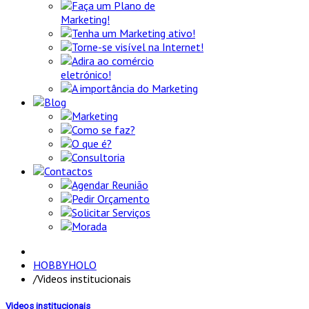
Faça um Plano de
Marketing!
Tenha um Marketing ativo!
Torne-se visível na Internet!
Adira ao comércio
eletrónico!
A importância do Marketing
Blog
Marketing
Como se faz?
O que é?
Consultoria
Contactos
Agendar Reunião
Pedir Orçamento
Solicitar Serviços
Morada
HOBBYHOLO
/
Videos institucionais
Videos institucionais