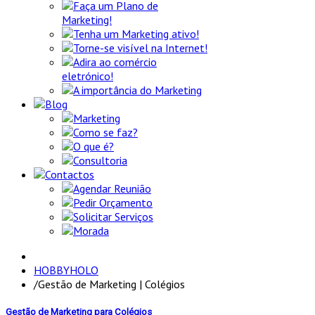
Faça um Plano de
Marketing!
Tenha um Marketing ativo!
Torne-se visível na Internet!
Adira ao comércio
eletrónico!
A importância do Marketing
Blog
Marketing
Como se faz?
O que é?
Consultoria
Contactos
Agendar Reunião
Pedir Orçamento
Solicitar Serviços
Morada
HOBBYHOLO
/
Gestão de Marketing | Colégios
Gestão de Marketing para Colégios