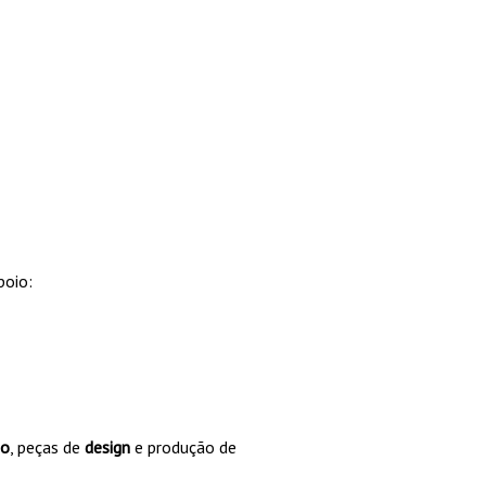
poio:
ão
, peças de
design
e produção de