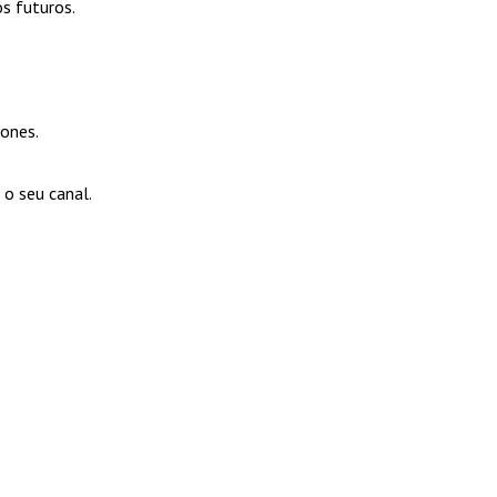
os futuros.
hones.
 o seu canal.