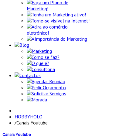
Faça um Plano de
Marketing!
Tenha um Marketing ativo!
Torne-se visível na Internet!
Adira ao comércio
eletrónico!
A importância do Marketing
Blog
Marketing
Como se faz?
O que é?
Consultoria
Contactos
Agendar Reunião
Pedir Orçamento
Solicitar Serviços
Morada
HOBBYHOLO
/
Canais Youtube
Canais Youtube