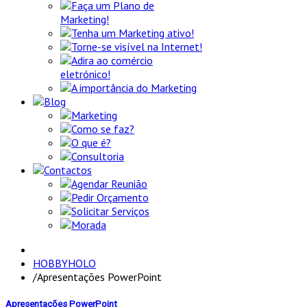
Faça um Plano de
Marketing!
Tenha um Marketing ativo!
Torne-se visível na Internet!
Adira ao comércio
eletrónico!
A importância do Marketing
Blog
Marketing
Como se faz?
O que é?
Consultoria
Contactos
Agendar Reunião
Pedir Orçamento
Solicitar Serviços
Morada
HOBBYHOLO
/
Apresentações PowerPoint
Apresentações PowerPoint