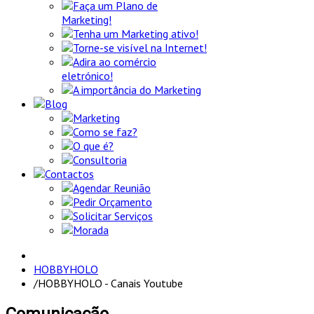
Faça um Plano de
Marketing!
Tenha um Marketing ativo!
Torne-se visível na Internet!
Adira ao comércio
eletrónico!
A importância do Marketing
Blog
Marketing
Como se faz?
O que é?
Consultoria
Contactos
Agendar Reunião
Pedir Orçamento
Solicitar Serviços
Morada
HOBBYHOLO
/
HOBBYHOLO - Canais Youtube
Comunicação