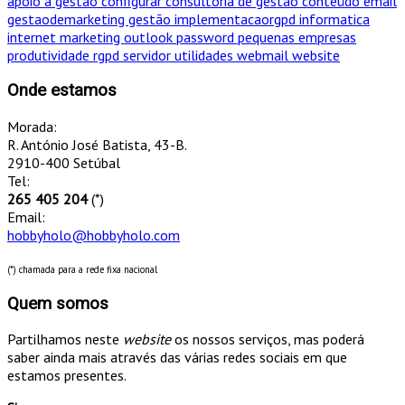
apoio a gestao
configurar
consultoria de gestao
conteúdo
email
gestaodemarketing
gestão
implementacaorgpd
informatica
internet
marketing
outlook
password
pequenas empresas
produtividade
rgpd
servidor
utilidades
webmail
website
Onde estamos
Morada:
R. António José Batista, 43-B.
2910-400 Setúbal
Tel:
265 405 204
(*)
Email:
hobbyholo@hobbyholo.com
(*) chamada para a rede fixa nacional
Quem somos
Partilhamos neste
website
os nossos serviços, mas poderá
saber ainda mais através das várias redes sociais em que
estamos presentes.