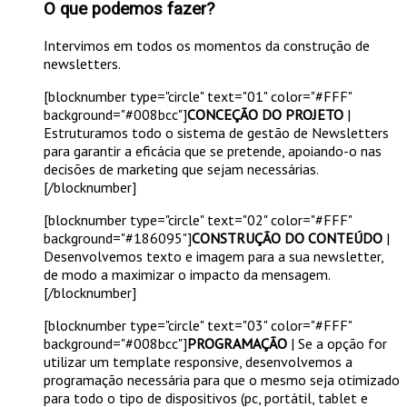
O que podemos fazer?
Intervimos em todos os momentos da construção de
newsletters.
[blocknumber type="circle" text="01" color="#FFF"
background="#008bcc"]
CONCEÇÃO DO PROJETO
|
Estruturamos todo o sistema de gestão de Newsletters
para garantir a eficácia que se pretende, apoiando-o nas
decisões de marketing que sejam necessárias.
[/blocknumber]
[blocknumber type="circle" text="02" color="#FFF"
background="#186095"]
CONSTRUÇÃO DO CONTEÚDO
|
Desenvolvemos texto e imagem para a sua newsletter,
de modo a maximizar o impacto da mensagem.
[/blocknumber]
[blocknumber type="circle" text="03" color="#FFF"
background="#008bcc"]
PROGRAMAÇÃO
| Se a opção for
utilizar um template responsive, desenvolvemos a
programação necessária para que o mesmo seja otimizado
para todo o tipo de dispositivos (pc, portátil, tablet e