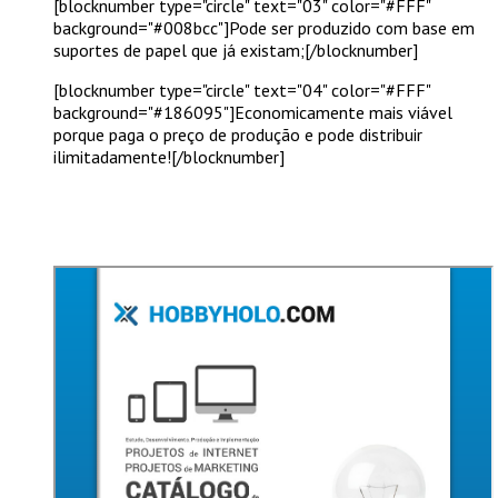
[blocknumber type="circle" text="03" color="#FFF"
background="#008bcc"]Pode ser produzido com base em
suportes de papel que já existam;[/blocknumber]
[blocknumber type="circle" text="04" color="#FFF"
background="#186095"]Economicamente mais viável
porque paga o preço de produção e pode distribuir
ilimitadamente![/blocknumber]