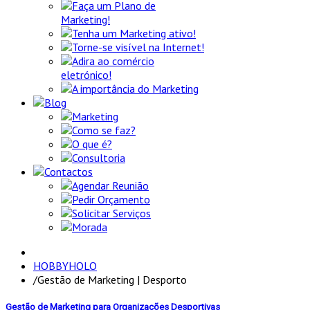
Faça um Plano de
Marketing!
Tenha um Marketing ativo!
Torne-se visível na Internet!
Adira ao comércio
eletrónico!
A importância do Marketing
Blog
Marketing
Como se faz?
O que é?
Consultoria
Contactos
Agendar Reunião
Pedir Orçamento
Solicitar Serviços
Morada
HOBBYHOLO
/
Gestão de Marketing | Desporto
Gestão de Marketing para Organizações Desportivas