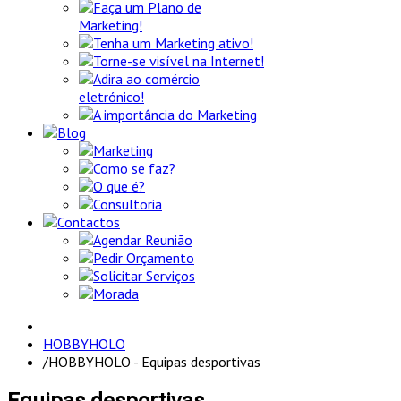
Faça um Plano de
Marketing!
Tenha um Marketing ativo!
Torne-se visível na Internet!
Adira ao comércio
eletrónico!
A importância do Marketing
Blog
Marketing
Como se faz?
O que é?
Consultoria
Contactos
Agendar Reunião
Pedir Orçamento
Solicitar Serviços
Morada
HOBBYHOLO
/
HOBBYHOLO - Equipas desportivas
Equipas desportivas