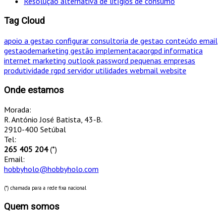
Resolução alternativa de litígios de consumo
Tag Cloud
apoio a gestao
configurar
consultoria de gestao
conteúdo
email
gestaodemarketing
gestão
implementacaorgpd
informatica
internet
marketing
outlook
password
pequenas empresas
produtividade
rgpd
servidor
utilidades
webmail
website
Onde estamos
Morada:
R. António José Batista, 43-B.
2910-400 Setúbal
Tel:
265 405 204
(*)
Email:
hobbyholo@hobbyholo.com
(*) chamada para a rede fixa nacional
Quem somos