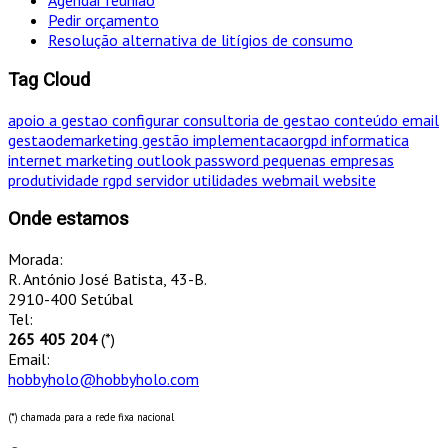
Agendar reunião
Pedir orçamento
Resolução alternativa de litígios de consumo
Tag Cloud
apoio a gestao
configurar
consultoria de gestao
conteúdo
email
gestaodemarketing
gestão
implementacaorgpd
informatica
internet
marketing
outlook
password
pequenas empresas
produtividade
rgpd
servidor
utilidades
webmail
website
Onde estamos
Morada:
R. António José Batista, 43-B.
2910-400 Setúbal
Tel:
265 405 204
(*)
Email:
hobbyholo@hobbyholo.com
(*) chamada para a rede fixa nacional