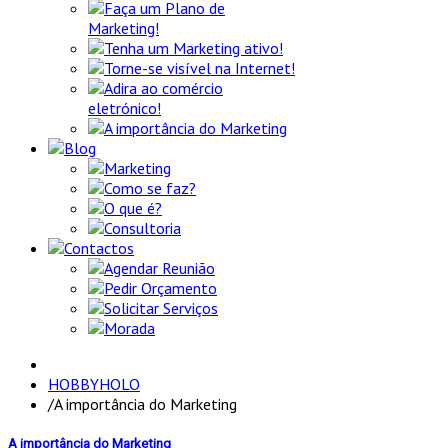
Faça um Plano de
Marketing!
Tenha um Marketing ativo!
Torne-se visível na Internet!
Adira ao comércio
eletrónico!
A importância do Marketing
Blog
Marketing
Como se faz?
O que é?
Consultoria
Contactos
Agendar Reunião
Pedir Orçamento
Solicitar Serviços
Morada
HOBBYHOLO
/
A importância do Marketing
A importância do Marketing