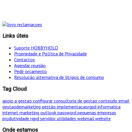
simultâneo o mais eficaz!
Links úteis
Suporte HOBBYHOLO
Propriedade e Política de Privacidade
Contactos
Agendar reunião
Pedir orçamento
Resolução alternativa de litígios de consumo
Tag Cloud
apoio a gestao
configurar
consultoria de gestao
conteúdo
email
gestaodemarketing
gestão
implementacaorgpd
informatica
internet
marketing
outlook
password
pequenas empresas
produtividade
rgpd
servidor
utilidades
webmail
website
Onde estamos