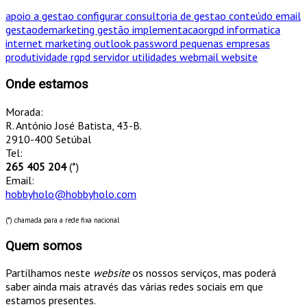
apoio a gestao
configurar
consultoria de gestao
conteúdo
email
gestaodemarketing
gestão
implementacaorgpd
informatica
internet
marketing
outlook
password
pequenas empresas
produtividade
rgpd
servidor
utilidades
webmail
website
Onde estamos
Morada:
R. António José Batista, 43-B.
2910-400 Setúbal
Tel:
265 405 204
(*)
Email:
hobbyholo@hobbyholo.com
(*) chamada para a rede fixa nacional
Quem somos
Partilhamos neste
website
os nossos serviços, mas poderá
saber ainda mais através das várias redes sociais em que
estamos presentes.