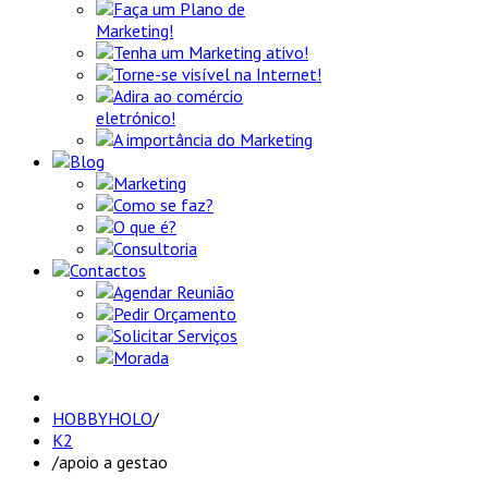
Faça um Plano de
Marketing!
Tenha um Marketing ativo!
Torne-se visível na Internet!
Adira ao comércio
eletrónico!
A importância do Marketing
Blog
Marketing
Como se faz?
O que é?
Consultoria
Contactos
Agendar Reunião
Pedir Orçamento
Solicitar Serviços
Morada
HOBBYHOLO
/
K2
/
apoio a gestao