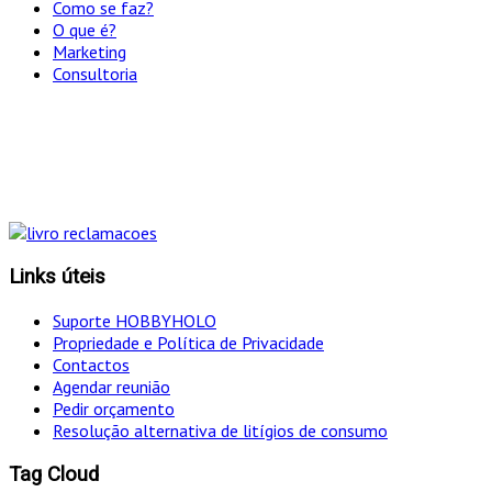
Como se faz?
O que é?
Marketing
Consultoria
"Só optamos pelo caminho mais curto SE for em
simultâneo o mais eficaz!
Links úteis
Suporte HOBBYHOLO
Propriedade e Política de Privacidade
Contactos
Agendar reunião
Pedir orçamento
Resolução alternativa de litígios de consumo
Tag Cloud